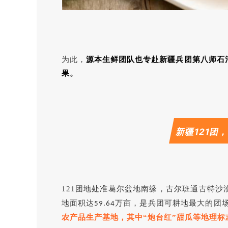
为此，
源本生鲜
团队也专赴新疆兵团第八师石
果。
新疆121团
121团地处准葛尔盆地南缘，古尔班通古特
地面积达
万亩，是兵团可耕地最大的团
59.64
农产品生产基地，其中“炮台红”甜瓜等地理标