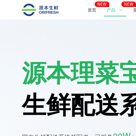
首页
产品
源本理菜
生鲜配送
20W+