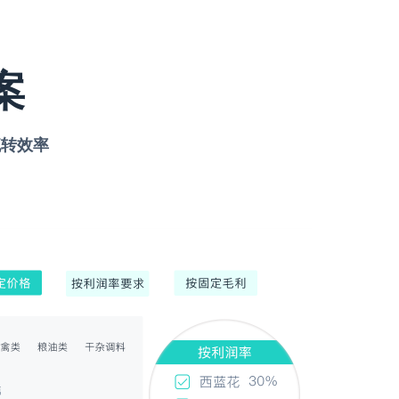
案
流转效率